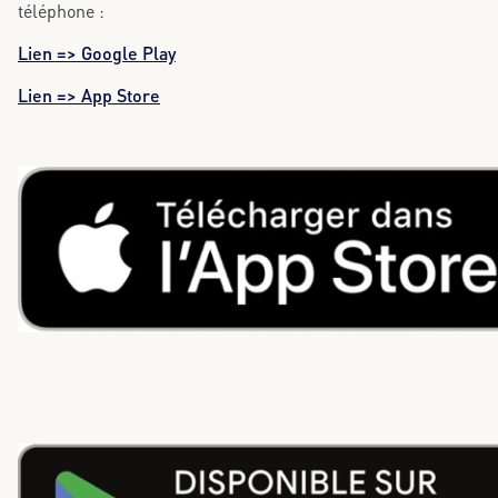
téléphone :
Lien => Google Play
Lien => App Store