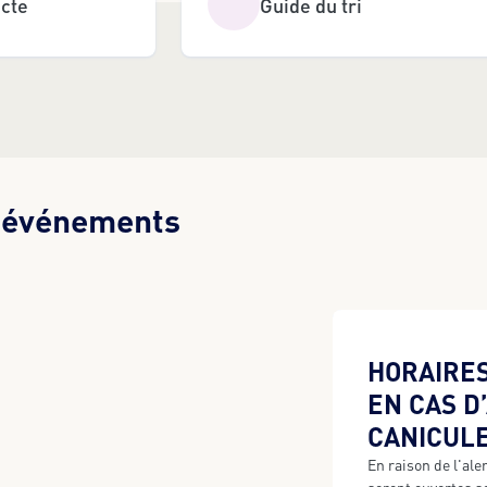
ecte
Guide du tri
t événements
HORAIRES
EN CAS D
CANICUL
En raison de l'ale